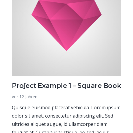
Project Example 1 – Square Book
vor 12 Jahren
Quisque euismod placerat vehicula. Lorem ipsum
dolor sit amet, consectetur adipiscing elit. Sed
ultricies aliquet augue, id ullamcorper diam
feugiat at. Curabitur tristique leo sed iaculis